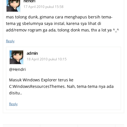
hendri
17 April 2010 pukul 15:58
mas tolong dunk, gimana cara menghapus bersih tema-
tema yg sbelumnya saya instal, karena sya lihat di
add/remov rogram ga ada, tolong donk mas, thx a lot ya ^_^
Reply
admin
18 April 2010 pukul 10:15
@Hendri
Masuk Windows Explorer terus ke
C:WindowsResourcesThemes. Nah, tema-tema nya ada
disitu..
Reply