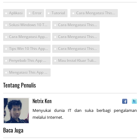
Aplikasi
Error
Tutorial
Cara Mengatasi This App Can T Run On This Pc
Solusi Windows 10 This App Cant Run
Cara Mengatasi This Cant Run Di Ms Office Win 8
Cara Mengatasi Apps Not Run Di Windows 10
Cara Mengatasi This App Can T Run On Your Pc
Tips Win 10 This App Cant Run
Cara Mengatasi This App Can T Run On Your Pc Di Windows 10
Penyebab This App Cant Run On Your Pc
Mau Instal Kluar Tulisan This App Can T Run On Your Pc
Mengatasi This App Can T Run On Your Pc Di Windows 8
Tentang Penulis
Netrix Ken
Menyukai dunia IT dan suka berbagi pengalaman
melalui Internet.
Baca Juga