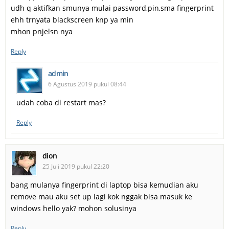
udh q aktifkan smunya mulai password,pin,sma fingerprint
ehh trnyata blackscreen knp ya min
mhon pnjelsn nya
Reply
admin
6 Agustus 2019 pukul 08:44
udah coba di restart mas?
Reply
dion
25 Juli 2019 pukul 22:20
bang mulanya fingerprint di laptop bisa kemudian aku
remove mau aku set up lagi kok nggak bisa masuk ke
windows hello yak? mohon solusinya
Reply