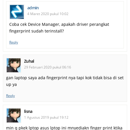
admin
4 Maret 2020 pukul 10:02
Coba cek Device Manager, apakah driver perangkat
fingerprint sudah terinstall?
Reply
Zuhal
29 Februari 2020 pukul 06:16
gan laptop saya ada fingerprint nya tapi kok tidak bisa di set
up ya
Reply
lisna
1 Agustus 2019 pukul 19:12
min q pkek lptop asus lptop ini mnyediakn finger print ktika