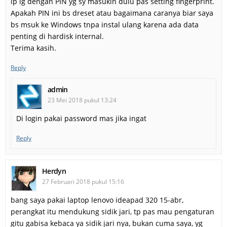
lp lg dengan PIN yg sy masukin dulu pas setting fingerprint.
Apakah PIN ini bs dreset atau bagaimana caranya biar saya
bs msuk ke Windows tnpa instal ulang karena ada data
penting di hardisk internal.
Terima kasih.
Reply
admin
23 Mei 2018 pukul 13:24
Di login pakai password mas jika ingat
Reply
Herdyn
27 Februari 2018 pukul 15:16
bang saya pakai laptop lenovo ideapad 320 15-abr,
perangkat itu mendukung sidik jari, tp pas mau pengaturan
gitu gabisa kebaca ya sidik jari nya, bukan cuma saya, yg