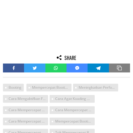
SHARE
Booting
Mempercepat Bootin Win7
Meningkatkan Performa Windows 7
Cara Mengaktifkan Fast Booting Di Windows 7
Cara Agat Koading Windows 7
Cara Mempercepat Loading Windows 7
Cara Mempercepat Booting Windows 7
Cara Mempercepat Starting Windows7
Mempercepat Booting Win 7
Cara Mempercepat Startup Windows
Trik Mempercepat Booting Windows