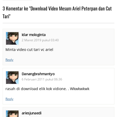
3 Komentar ke "Download Video Mesum Ariel Peterpan dan Cut
Tari"
Idar mologinta
2 Maret 2019 pukul 03:40
Minta video cut tari vc ariel
Reply
Danangbrahmantyo
6 Februari 2011 pukul 06:36
rasah di download elik kok vidione. . Wkwkwkwk
Reply
ariesjunaedi