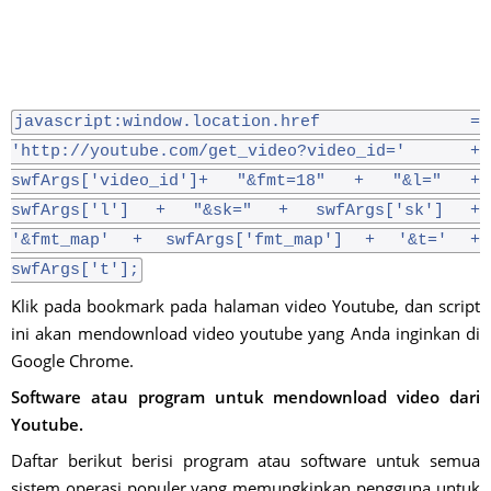
javascript:window.location.href =
'http://youtube.com/get_video?video_id=' +
swfArgs['video_id']+ "&fmt=18" + "&l=" +
swfArgs['l'] + "&sk=" + swfArgs['sk'] +
'&fmt_map' + swfArgs['fmt_map'] + '&t=' +
swfArgs['t'];
Klik pada bookmark pada halaman video Youtube, dan script
ini akan mendownload video youtube yang Anda inginkan di
Google Chrome.
Software atau program untuk mendownload video dari
Youtube.
Daftar berikut berisi program atau software untuk semua
sistem operasi populer yang memungkinkan pengguna untuk