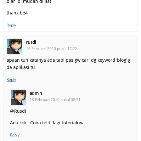
biar lbi mudah di liat
thanx be4
Reply
rusdi
16 Februari 2010 pukul 17:22
apaan tuh katanya ada tapi pas gw cari dg keyword ‘blog’ g
da aplikasi tu
Reply
admin
18 Februari 2010 pukul 08:51
@Rusdi
Ada kok.. Coba teliti lagi tutorialnya..
Reply