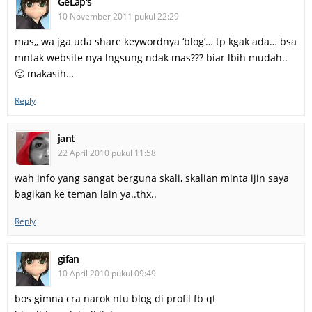
GeLap's
10 November 2011 pukul 22:29
mas,, wa jga uda share keywordnya ‘blog’… tp kgak ada… bsa
mntak website nya lngsung ndak mas??? biar lbih mudah..
🙂 makasih…
Reply
jant
22 April 2010 pukul 11:58
wah info yang sangat berguna skali, skalian minta ijin saya
bagikan ke teman lain ya..thx..
Reply
gifan
10 April 2010 pukul 09:49
bos gimna cra narok ntu blog di profil fb qt