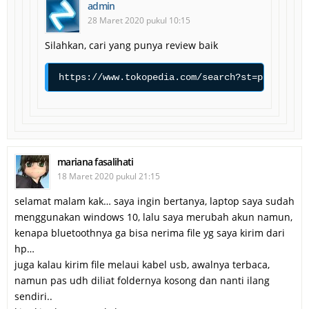
admin
28 Maret 2020 pukul 10:15
Silahkan, cari yang punya review baik
https://www.tokopedia.com/search?st=product&o
mariana fasalihati
18 Maret 2020 pukul 21:15
selamat malam kak… saya ingin bertanya, laptop saya sudah
menggunakan windows 10, lalu saya merubah akun namun,
kenapa bluetoothnya ga bisa nerima file yg saya kirim dari
hp…
juga kalau kirim file melaui kabel usb, awalnya terbaca,
namun pas udh diliat foldernya kosong dan nanti ilang
sendiri..