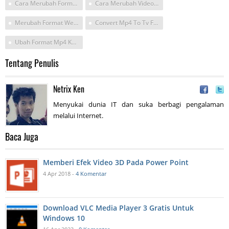
Cara Merubah Format Video Dat Ke Mp4 Pada Hp
Cara Merubah Video Jadi Terang Dengan Vidcon Pro
Merubah Format Webm Ke Mp4
Convert Mp4 To Tv Format Android
Ubah Format Mp4 Ke Dat Pc 2018
Tentang Penulis
Netrix Ken
Menyukai dunia IT dan suka berbagi pengalaman
melalui Internet.
Baca Juga
Memberi Efek Video 3D Pada Power Point
4 Apr 2018 -
4 Komentar
Download VLC Media Player 3 Gratis Untuk
Windows 10