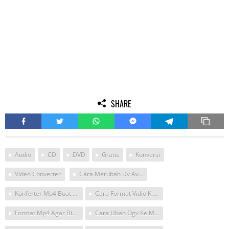
SHARE
Audio
CD
DVD
Gratis
Konversi
Video Converter
Cara Merubah Dv Avi Pal Ke Mp4
Konferter Mp4 Buat Tv Android
Cara Format Vidio K Tv Mengunakan Android
Format Mp4 Agar Bisa Jadi 3gp Android
Cara Ubah Ogv Ke Mp4 Di Android