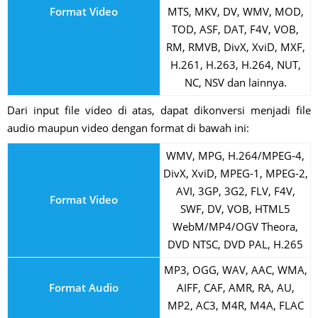
Format Video
MTS, MKV, DV, WMV, MOD,
TOD, ASF, DAT, F4V, VOB,
RM, RMVB, DivX, XviD, MXF,
H.261, H.263, H.264, NUT,
NC, NSV dan lainnya.
Dari input file video di atas, dapat dikonversi menjadi file
audio maupun video dengan format di bawah ini:
WMV, MPG, H.264/MPEG-4,
DivX, XviD, MPEG-1, MPEG-2,
AVI, 3GP, 3G2, FLV, F4V,
Format Video
SWF, DV, VOB, HTML5
WebM/MP4/OGV Theora,
DVD NTSC, DVD PAL, H.265
MP3, OGG, WAV, AAC, WMA,
Format Audio
AIFF, CAF, AMR, RA, AU,
MP2, AC3, M4R, M4A, FLAC