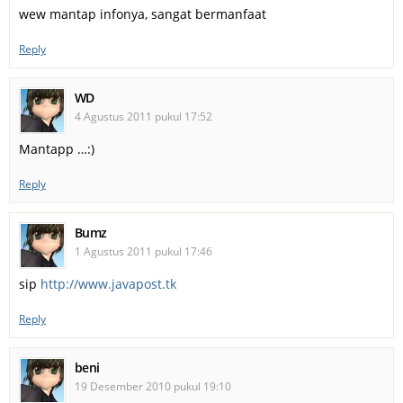
wew mantap infonya, sangat bermanfaat
Reply
WD
4 Agustus 2011 pukul 17:52
Mantapp …:)
Reply
Bumz
1 Agustus 2011 pukul 17:46
sip
http://www.javapost.tk
Reply
beni
19 Desember 2010 pukul 19:10