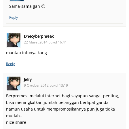
Sama-sama gan 🙂
Reply
Dhecyberphreak
22 Maret 2014 pukul 16:41
mantap infonya kang
Reply
Jefry
9 Oktober 2012 pukul 13:19
Berpromosi melalui internet bagi sayapun sangat penting,
bisa meningkatkan jumlah pelanggan berlipat ganda
namun usaha untuk mempromosikannya pun juga tidka
mudah..
nice share