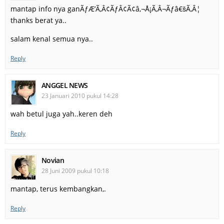
mantap info nya ganÃƒÆ’Ã‚Â¢ÃƒÂ¢Ã¢â‚¬Å¡Ã‚Â¬Ãƒâ€šÃ‚Â¦
thanks berat ya..
salam kenal semua nya..
Reply
ANGGEL NEWS
23 Januari 2010 pukul 14:28
wah betul juga yah..keren deh
Reply
Novian
28 Juni 2009 pukul 10:18
mantap, terus kembangkan,.
Reply