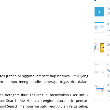
T
2
K
L
1
D
B
8
C
W
8
es jutaan pengguna internet tiap harinya. Fitur yang
laim mampu meng-handle beberapa tugas kita dalam
4
W
an beragam fitur. Fasilitas ini menizinkan user untuk
1
hoo! Search. Meski search engine atau mesin pencari
Yahoo! Search mempunyai satu keunggulan yaitu setiap