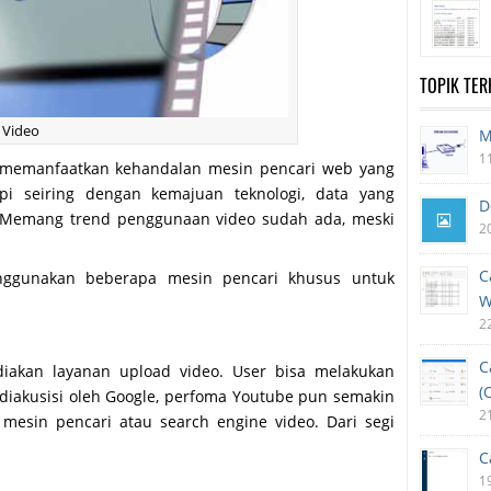
TOPIK TE
 Video
M
1
n memanfaatkan kehandalan mesin pencari web yang
api seiring dengan kemajuan teknologi, data yang
D
eo. Memang trend penggunaan video sudah ada, meski
2
C
nggunakan beberapa mesin pencari khusus untuk
W
2
C
iakan layanan upload video. User bisa melakukan
(
h diakusisi oleh Google, perfoma Youtube pun semakin
2
 mesin pencari atau search engine video. Dari segi
C
1