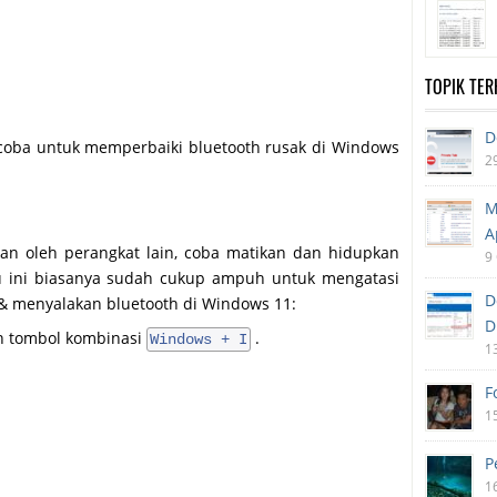
TOPIK TE
D
 coba untuk memperbaiki bluetooth rusak di Windows
2
M
A
kan oleh perangkat lain, coba matikan dan hidupkan
9
atu ini biasanya sudah cukup ampuh untuk mengatasi
D
 & menyalakan bluetooth di Windows 11:
D
 tombol kombinasi
.
Windows + I
1
F
1
P
1