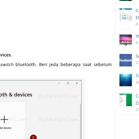
C
E
4
X
4
vices
.
S
2
n
switch
bluetooth. Beri jeda beberapa saat sebelum
T
2
C
D
2