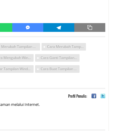
Merubah Tampilan Android Menjadi Windows Xp
Cara Merubah Tampilan Windows Vista Menjadi Windowa 7
Cara Mengubah Windows Vista Wondows Tampilan
Cara Ganti Tampilan Winfows Vista Windows
Agar Tampilan Windows Seperti Windows
Cara Buat Tampilan Vista
Profil Penulis:
aman melalui Internet.