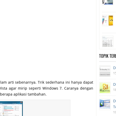
TOPIK TE
D
1
lam arti sebenarnya. Trik sederhana ini hanya dapat
D
ista agar mirip seperti Windows 7. Caranya dengan
1
berapa aplikasi tambahan.
D
T
1