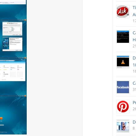
T
A
1
C
H
2
D
1
1
C
3
P
2
D
8