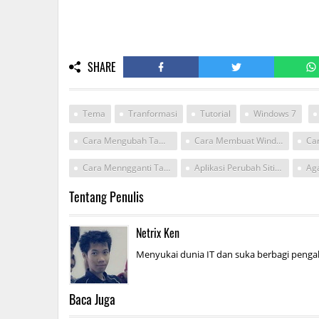
SHARE
Tema
Tranformasi
Tutorial
Windows 7
Cara Mengubah Tampilan Android Seperti Windows Vista
Cara Membuat Windows Vista Mirip Dengan Windowa
Cara Menngganti Tampilan Windows Vista Windows
Aplikasi Perubah Sitim Windows Menjadi Sistem Android
Tentang Penulis
Netrix Ken
Menyukai dunia IT dan suka berbagi pengal
Baca Juga