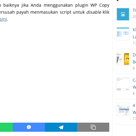
h baiknya jika Anda menggunakan plugin WP Copy
T
h bersusah payah menmasukan script untuk
disable
klik
2
sini
.
K
L
1
D
B
8
C
W
8
4
W
1