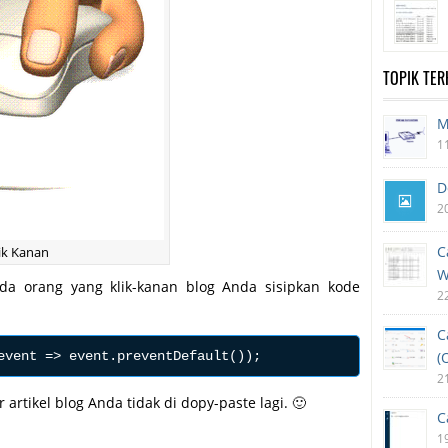
TOPIK TE
M
1
D
2
C
lik Kanan
W
ada orang yang klik-kanan blog Anda sisipkan kode
2
C
(
2
rtikel blog Anda tidak di dopy-paste lagi. 🙂
C
1