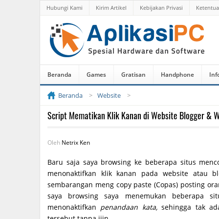
Hubungi Kami
Kirim Artikel
Kebijakan Privasi
Ketentu
Beranda
Games
Gratisan
Handphone
Inf
Beranda
Website
Script Mematikan Klik Kanan di Website Blogger & 
Oleh
Netrix Ken
Baru saja saya browsing ke beberapa situs men
menonaktifkan klik kanan pada website atau b
sembarangan meng copy paste (Copas) posting ora
saya browsing saya menemukan beberapa sit
menonaktifkan
penandaan kata,
sehingga tak ad
tersebut tanpa ijin.