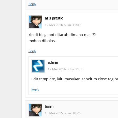
Reply
azis prastio
12 Mei 2016 pukul 11:09
klo di blogspot ditaruh dimana mas ??
mohon dibalas.
Reply
admin
12 Mei 2016 pukul 11:33
Edit template, lalu masukan sebelum close tag b
Reply
boim
13 Mei 2015 pukul 10:26