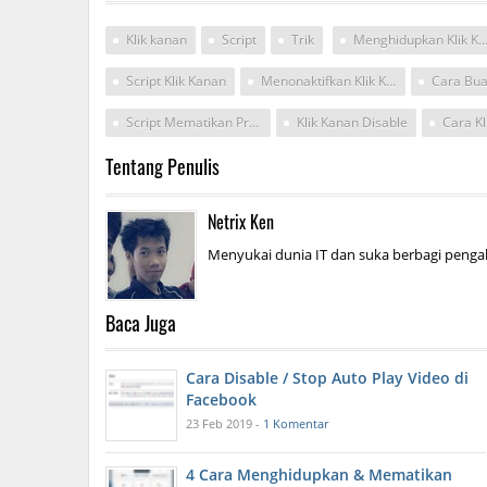
Klik kanan
Script
Trik
Menghidupkan Klik Kanan Pada Kom
Script Klik Kanan
Menonaktifkan Klik Kanan
Script Mematikan Proxymiti
Klik Kanan Disable
Tentang Penulis
Netrix Ken
Menyukai dunia IT dan suka berbagi pengal
Baca Juga
Cara Disable / Stop Auto Play Video di
Facebook
23 Feb 2019 -
1 Komentar
4 Cara Menghidupkan & Mematikan