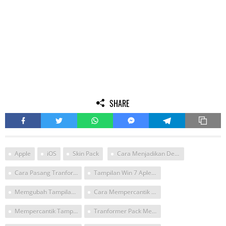
SHARE
Apple
iOS
Skin Pack
Cara Menjadikan Desktop Windows Menjadi Ios
Cara Pasang Tranformasi Aple Di Win 7
Tampilan Win 7 Aple Full
Memgubah Tampilan Won 7 Terbaru
Cara Mempercantik Tampilan Windows 7 Ultimate
Mempercantik Tampilan Windows 7 Seperti Apple
Tranformer Pack Mempercantik Window 7 Sp 1