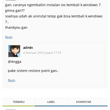
gan, caranya ngembaliin instalan ios kembali k.windows 7
gmna gan??
soalnya udah ak uninstal tetep gak bisa kembali k.windows
7..
thankyou gan
Reply
admin
4 Februari 2012 pukul 17:19
@Angga
pake sistem restore point gan..
Reply
TERBARU
LABEL
KOMENTAR