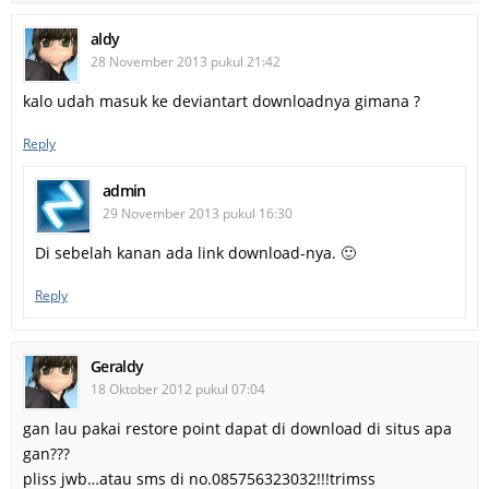
aldy
28 November 2013 pukul 21:42
kalo udah masuk ke deviantart downloadnya gimana ?
Reply
admin
29 November 2013 pukul 16:30
Di sebelah kanan ada link download-nya. 🙂
Reply
Geraldy
18 Oktober 2012 pukul 07:04
gan lau pakai restore point dapat di download di situs apa
gan???
pliss jwb…atau sms di no.085756323032!!!trimss