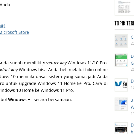
 Anda.
TOPIK TE
ngs
icrosoft Store
C
2
D
 Anda sudah memiliki
product key
Windows 11/10 Pro.
G
oduct key
Windows bisa Anda beli melalui toko online
2
dows 10 memiliki dasar sistem yang sama, jadi Anda
D
o untuk upgrade Windows 11 Home ke Pro. Cara di
1
Windows 10 Home ke Windows 11 Pro.
mbol
Windows + I
secara bersamaan.
3
W
1
D
b