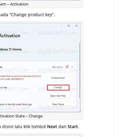
tem – Activation
ada “Change product key”.
ctivation State – Change
disini lalu klik tombol
Next
dan
Start
.