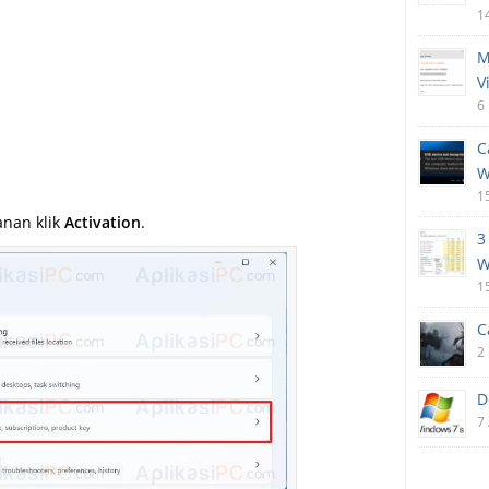
1
M
V
6
C
W
1
anan klik
Activation
.
3
W
1
C
2
D
7