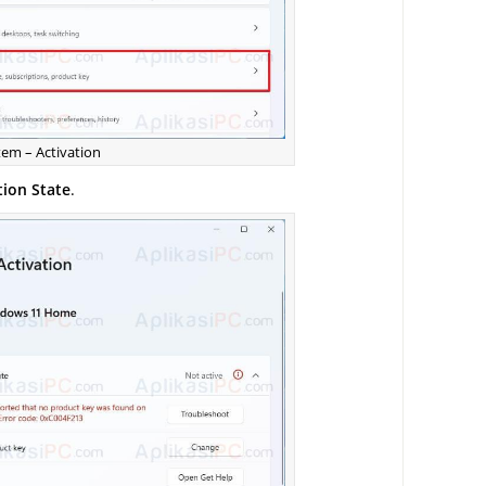
tem – Activation
tion State
.