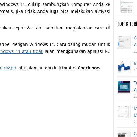
asi Windows 11, cukup sambungkan komputer Anda ke
matis. Jika tidak, Anda juga bisa melakukan aktivasi
TOPIK TE
nakan cepat & stabil sebelum menjalankan cara di
C
atibel dengan Windows 11. Cara paling mudah untuk
W
ndows 11 atau tidak
ialah menggunakan aplikasi PC
2
6
heckApp
lalu jalankan dan klik tombol
Check now
.
3
T
W
2
M
M
2
C