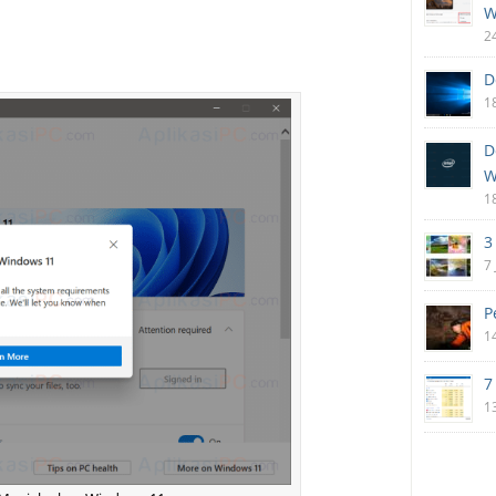
W
2
D
1
D
W
1
3
7
P
1
7
1