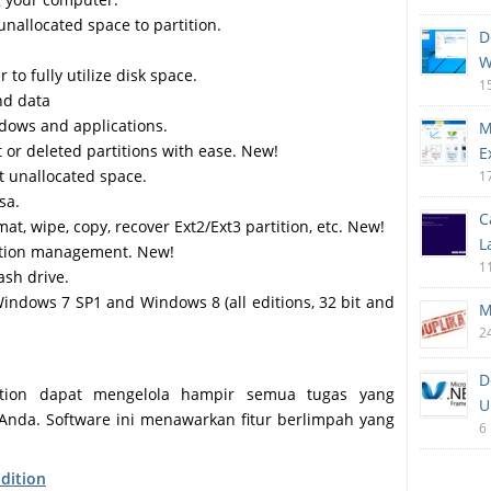
nallocated space to partition.
D
W
 to fully utilize disk space.
1
nd data
ndows and applications.
M
 or deleted partitions with ease. New!
E
t unallocated space.
1
sa.
C
at, wipe, copy, recover Ext2/Ext3 partition, etc. New!
L
tition management. New!
1
ash drive.
Windows 7 SP1 and Windows 8 (all editions, 32 bit and
M
2
D
dition dapat mengelola hampir semua tugas yang
U
da. Software ini menawarkan fitur berlimpah yang
6
dition