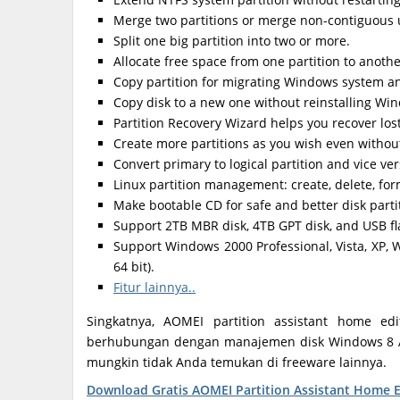
Merge two partitions or merge non-contiguous u
Split one big partition into two or more.
Allocate free space from one partition to another
Copy partition for migrating Windows system a
Copy disk to a new one without reinstalling Wi
Partition Recovery Wizard helps you recover lost
Create more partitions as you wish even withou
Convert primary to logical partition and vice ver
Linux partition management: create, delete, form
Make bootable CD for safe and better disk par
Support 2TB MBR disk, 4TB GPT disk, and USB fl
Support Windows 2000 Professional, Vista, XP, 
64 bit).
Fitur lainnya..
Singkatnya, AOMEI partition assistant home e
berhubungan dengan manajemen disk Windows 8 An
mungkin tidak Anda temukan di freeware lainnya.
Download Gratis AOMEI Partition Assistant Home E