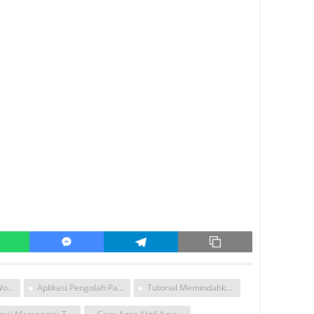
Cara Buat Partisi Wondows Denagn Aomei Partitiom Asisstant Profesional Edition
Aplikasi Pengolah Partisi Windows
Tutorial Memindahkan Dengan Aomei