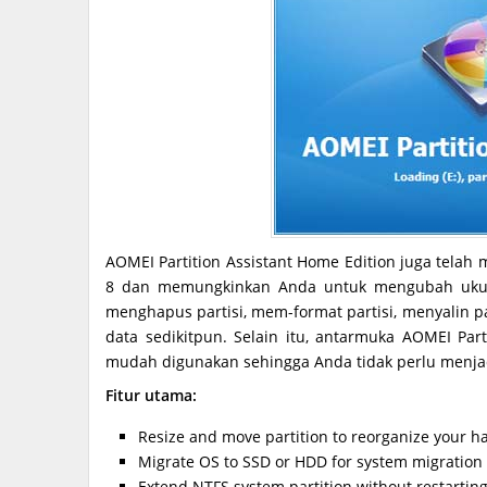
AOMEI Partition Assistant Home Edition juga tela
8 dan memungkinkan Anda untuk mengubah ukuran
menghapus partisi, mem-format partisi, menyalin pa
data sedikitpun. Selain itu, antarmuka AOMEI Par
mudah digunakan sehingga Anda tidak perlu menja
Fitur utama:
Resize and move partition to reorganize your ha
Migrate OS to SSD or HDD for system migration t
Extend NTFS system partition without restartin