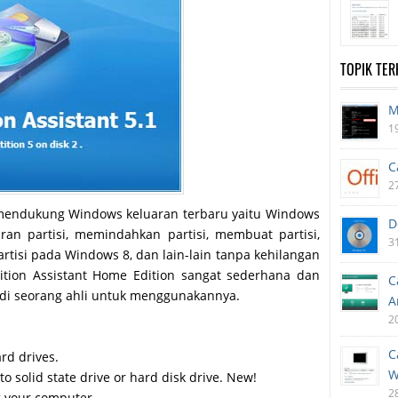
TOPIK TE
M
1
C
2
h mendukung Windows keluaran terbaru yaitu Windows
D
 partisi, memindahkan partisi, membuat partisi,
3
rtisi pada Windows 8, dan lain-lain tanpa kehilangan
tition Assistant Home Edition sangat sederhana dan
C
di seorang ahli untuk menggunakannya.
A
2
C
rd drives.
W
o solid state drive or hard disk drive. New!
2
g your computer.