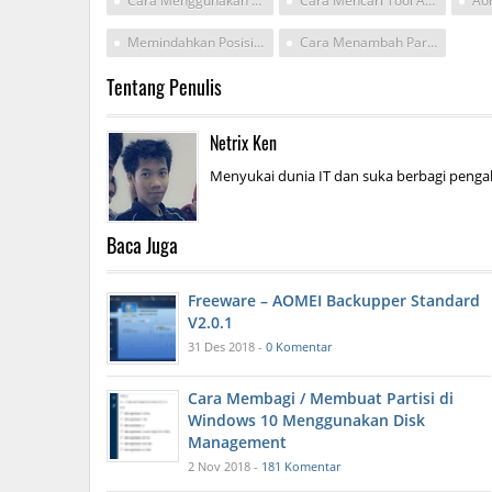
Cara Menggunakan Unallocated Aomei Partition Assistant
Cara Mencari Tool Allocated Free Space Pada Aomei Partition Assistant Standart Edition
Memindahkan Posisi Partisi Disk Yang Tidak Bisa Extend
Cara Menambah Partisi Pakai Aomei Backupper
Tentang Penulis
Netrix Ken
Menyukai dunia IT dan suka berbagi pengal
Baca Juga
Freeware – AOMEI Backupper Standard
V2.0.1
31 Des 2018 -
0 Komentar
Cara Membagi / Membuat Partisi di
Windows 10 Menggunakan Disk
Management
2 Nov 2018 -
181 Komentar