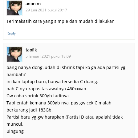
anonim
29 Juni 2021 pukul 20:17
Terimakasih cara yang simple dan mudah dilakukan
Reply
taofik
5 Januari 2021 pukul 18:09
bang nanya dong, udah di shrink tapi ko ga ada partisi yg
nambah?
ini kan laptop baru, hanya tersedia C doang.
nah C nya kapasitas awalnya 460xxxan.
Gw coba shrink 300gb tadinya.
Tapi entah kemana 300gb nya, pas gw cek C malah
berkurang jadi 183Gb.
Partisi baru yg gw harapkan (Partisi D atau apalah) tidak
muncul.
Bingung