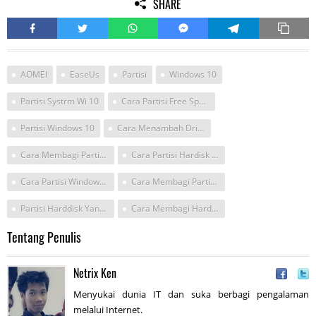
SHARE
AOMEI
EaseUs
Partisi
Windows 10
Partisi Systrm Wi 10
Cara Partisi Free Space Pada Win 10
Partisi Windows 10
Cara Menambah Drive C Windows 10
Cara Membagi Partisi Windows 10
Cara Partisi Hardisk Windows 10
Cara Partisi Windows 10
Cara Membagi Partisi Tanpa Install Windows 10
Partisi Harddisk Yang Pas Intuk Local Disk C Windows 10
Cara Membagi Hardis Local C D E Win 10
Tentang Penulis
Netrix Ken
Menyukai dunia IT dan suka berbagi pengalaman
melalui Internet.