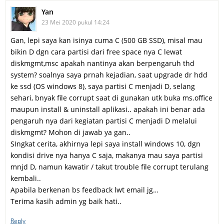
Yan
23 Mei 2020 pukul 14:24
Gan, lepi saya kan isinya cuma C (500 GB SSD), misal mau
bikin D dgn cara partisi dari free space nya C lewat
diskmgmt,msc apakah nantinya akan berpengaruh thd
system? soalnya saya prnah kejadian, saat upgrade dr hdd
ke ssd (OS windows 8), saya partisi C menjadi D, selang
sehari, bnyak file corrupt saat di gunakan utk buka ms.office
maupun install & uninstall aplikasi.. apakah ini benar ada
pengaruh nya dari kegiatan partisi C menjadi D melalui
diskmgmt? Mohon di jawab ya gan..
SIngkat cerita, akhirnya lepi saya install windows 10, dgn
kondisi drive nya hanya C saja, makanya mau saya partisi
mnjd D, namun kawatir / takut trouble file corrupt terulang
kembali..
Apabila berkenan bs feedback lwt email jg…
Terima kasih admin yg baik hati..
Reply