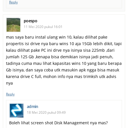
Reply
poespo
11 Mei 2020 pukul 16:01
mas saya baru instal ulang win 10, kalau dilihat pake
propertis isi drive nya baru wins 10 aja 15Gb lebih dikit, tapi
kalau dilihat pake PC ini drve nya isinya sisa 225mb ,dari
jumlah 125 Gb ,kenapa bisa demikian isinya jadi penuh,
tadinya cuma mau lihat kapasitas wins 10 yang baru berapa
Gb isinya, dan saya coba utk masukin apk ngga bisa masuk
karena drive C full, mohon info nya mas trimksh utk advis
nya
Reply
admin
18 Mei 2020 pukul 09:49
Boleh lihat screen shot Disk Management nya mas?