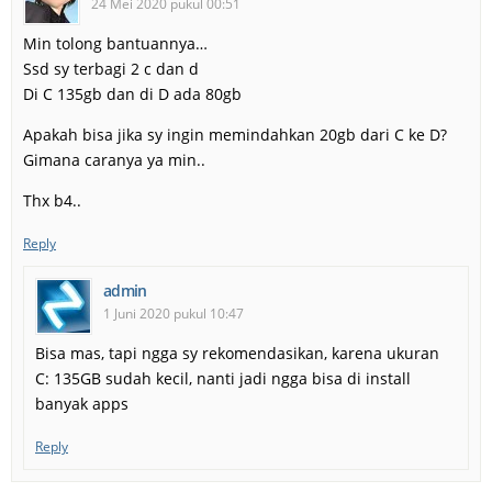
24 Mei 2020 pukul 00:51
Min tolong bantuannya…
Ssd sy terbagi 2 c dan d
Di C 135gb dan di D ada 80gb
Apakah bisa jika sy ingin memindahkan 20gb dari C ke D?
Gimana caranya ya min..
Thx b4..
Reply
admin
1 Juni 2020 pukul 10:47
Bisa mas, tapi ngga sy rekomendasikan, karena ukuran
C: 135GB sudah kecil, nanti jadi ngga bisa di install
banyak apps
Reply