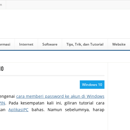
an
ormasi
Internet
Software
Tips, Trik, dan Tutorial
Website
10
Windows 10
mengenai
cara memberi password ke akun di Windows
PIN
. Pada kesempatan kali ini, giliran tutorial cara
akan
AplikasiPC
bahas. Namun sebelumnya, harap