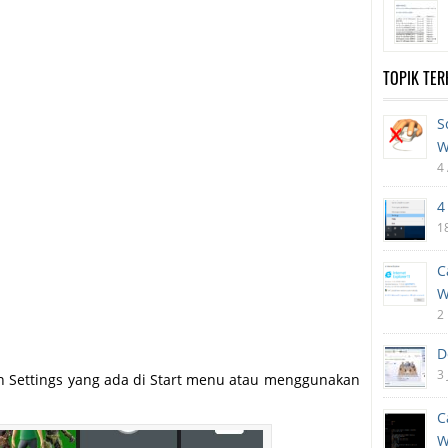
TOPIK TE
S
W
4
4
1
C
W
2
D
3
n Settings yang ada di Start menu atau menggunakan
C
W