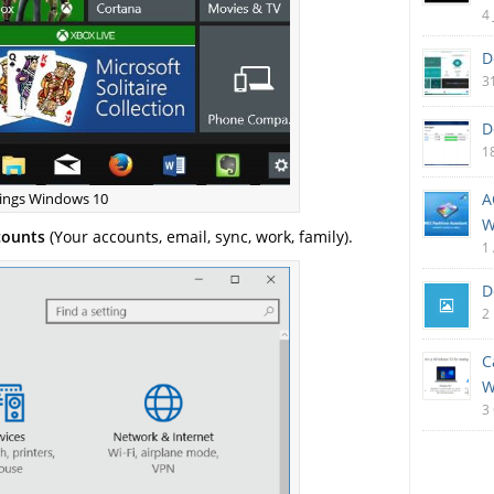
4 
D
3
D
1
A
ings Windows 10
W
counts
(Your accounts, email, sync, work, family).
1
D
2
C
W
3