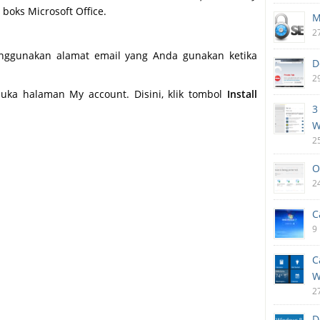
oks Microsoft Office.
M
2
ggunakan alamat email yang Anda gunakan ketika
D
2
a halaman My account. Disini, klik tombol
Install
3
W
2
O
2
C
9
C
W
2
D