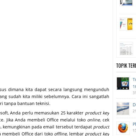
TOPIK TE
T
1
usus dimana kita dapat secara langsung mengunduh
3
ang sudah kita miliki sebelumnya. Cara ini sangatlah
i tanpa bantuan teknisi.
D
2
osoft, Anda perlu memasukan 25 karakter
product key
ce. Jika Anda membeli Office melalui toko
online
, cek
P
n, kemungkinan pada email tersebut terdapat
product
1
 membeli Office dari toko
offline
, lembar
product key