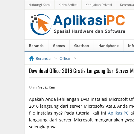
Hubungi Kami
Kirim Artikel
Kebijakan Privasi
Ketentu
Beranda
Games
Gratisan
Handphone
Inf
Beranda
Office
Download Office 2016 Gratis Langsung Dari Server M
Oleh
Netrix Ken
Apakah Anda kehilangan DVD instalasi Microsoft Off
2016 langsung dari server Microsoft? Atau, Anda m
file instalasinya? Pada tutorial kali ini
AplikasiPC
ak
langsung dari server Microsoft menggunakan
prod
selengkapnya.