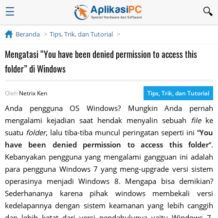
☰
Beranda
Tips, Trik, dan Tutorial
Mengatasi “You have been denied permission to access this
folder” di Windows
Oleh
Netrix Ken
Tips, Trik, dan Tutorial
Anda pengguna OS Windows? Mungkin Anda pernah
mengalami kejadian saat hendak menyalin sebuah
file
ke
suatu
folder
, lalu tiba-tiba muncul peringatan seperti ini “
You
have been denied permission to access this folder
“.
Kebanyakan pengguna yang mengalami gangguan ini adalah
para pengguna Windows 7 yang meng-upgrade versi sistem
operasinya menjadi Windows 8. Mengapa bisa demikian?
Sederhananya karena pihak windows membekali versi
kedelapannya dengan sistem keamanan yang lebih canggih
dan lebih ketat dari versi pendahulunya yaitu Windows 7.