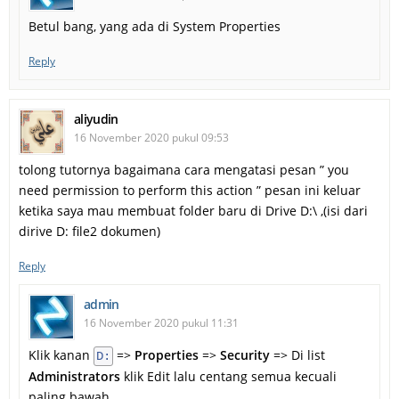
Betul bang, yang ada di System Properties
Reply
aliyudin
16 November 2020 pukul 09:53
tolong tutornya bagaimana cara mengatasi pesan ” you
need permission to perform this action ” pesan ini keluar
ketika saya mau membuat folder baru di Drive D:\ ,(isi dari
dirive D: file2 dokumen)
Reply
admin
16 November 2020 pukul 11:31
Klik kanan
=>
Properties
=>
Security
=> Di list
D:
Administrators
klik Edit lalu centang semua kecuali
paling bawah