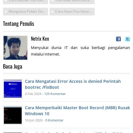
Cara Masuk You Have Been Denied Permission To Access This Folder
You Have Been Denied Permission To Acces This Folder
Mengatasi Folder Danied Permission
Cara Atasi You Have Been Denied Permission To Access This Folder
Tentang Penulis
Netrix Ken
Menyukai dunia IT dan suka berbagi pengalaman
melalui Internet.
Baca Juga
Cara Mengatasi Error Access is denied Perintah
bootrec /FixBoot
2 Feb 2024 -
125 Komentar
Cara Memperbaiki Master Boot Record (MBR) Rusak
Windows 10
16 Jun 2026 -
0 Komentar