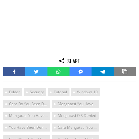
SHARE
Folder
Security
Tutorial
Windows 10
Cara Fix You Been Denied Permission To Access This Folder
Mengatasi You Have Been Denied Permission To Access This Folder
Mengatasi You Have Been Denied Permission To Acces This Folder
Mengatasi O S Denied
You Have Been Denied Permission To Access This Folder Trus Membukanya Gmna
Cara Mengatasi You Have Been Denied Permission To Access This Folder