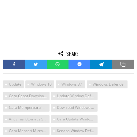
SHARE
Update
Windows 10
Windows 8.1
Windows Defender
Cara Cepat Download Dan Install Windows Update
Update Window Defender
Cara Memperbarui Window Defender
Download Windows Defender For Windows 10
Antivirus Otomatis Scan Untuk Leptop Window 10
Cara Update Window Defender
Cara Mencari Microaoft Essential Di Win 10
Kenapa Window Defender Harus Do Update