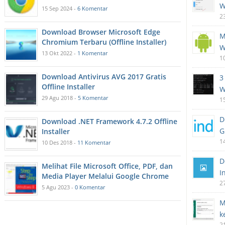
W
15 Sep 2024 -
6 Komentar
2
Download Browser Microsoft Edge
M
Chromium Terbaru (Offline Installer)
W
13 Okt 2022 -
1 Komentar
1
Download Antivirus AVG 2017 Gratis
3
Offline Installer
W
29 Agu 2018 -
5 Komentar
1
D
Download .NET Framework 4.7.2 Offline
G
Installer
1
10 Des 2018 -
11 Komentar
D
Melihat File Microsoft Office, PDF, dan
I
Media Player Melalui Google Chrome
2
5 Agu 2023 -
0 Komentar
M
k
2