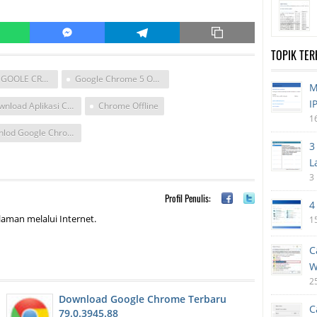
TOPIK TE
APLIKASI GOOLE CROME DOWNLOAD INSTAL OFLINE
Google Chrome 5 Offline
M
I
Download Aplikasi Chrome Install Offline
Chrome Offline
1
Donlod Google Chrome Ofline Install
3
L
3
Profil Penulis:
4
aman melalui Internet.
1
C
W
2
Download Google Chrome Terbaru
C
79.0.3945.88