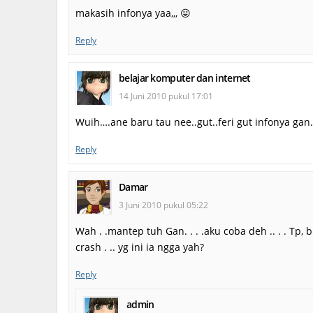
makasih infonya yaa,,, 😛
Reply
belajar komputer dan internet
14 Juni 2010 pukul 17:01
Wuih….ane baru tau nee..gut..feri gut infonya ga
Reply
Damar
3 Juni 2010 pukul 05:22
Wah . .mantep tuh Gan. . . .aku coba deh .. . . Tp
crash . .. yg ini ia ngga yah?
Reply
admin