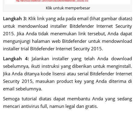
Klik untuk memperbesar
Langkah 3:
Klik link yang ada pada email (lihat gambar diatas)
untuk mendownload installer Bitdefender Internet Security
2015. Jika Anda tidak menemukan link tersebut, Anda dapat
mengunjungi halaman web Bitdefender untuk mendownload
installer trial Bitdefender Internet Security 2015.
Langkah 4:
Jalankan installer yang telah Anda download
sebelumnya, ikuti instruksi yang diberikan untuk menginstall.
Jika Anda ditanya kode lisensi atau serial Bitdefender Internet
Security 2015, masukan product key yang Anda diterima di
email sebelumnya.
Semoga tutorial diatas dapat membantu Anda yang sedang
mencari antivirus full, namun legal dan gratis.