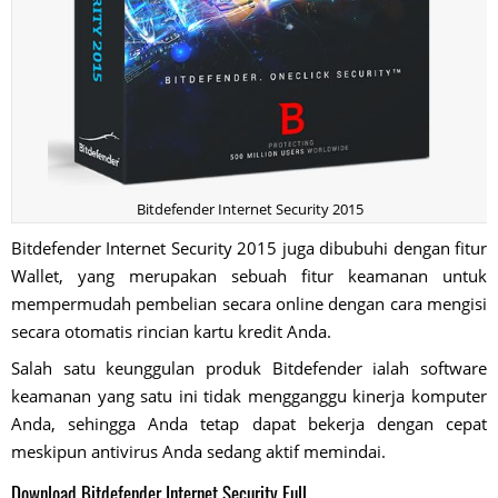
Bitdefender Internet Security 2015
Bitdefender Internet Security 2015 juga dibubuhi dengan fitur
Wallet, yang merupakan sebuah fitur keamanan untuk
mempermudah pembelian secara online dengan cara mengisi
secara otomatis rincian kartu kredit Anda.
Salah satu keunggulan produk Bitdefender ialah software
keamanan yang satu ini tidak mengganggu kinerja komputer
Anda, sehingga Anda tetap dapat bekerja dengan cepat
meskipun antivirus Anda sedang aktif memindai.
Download Bitdefender Internet Security Full