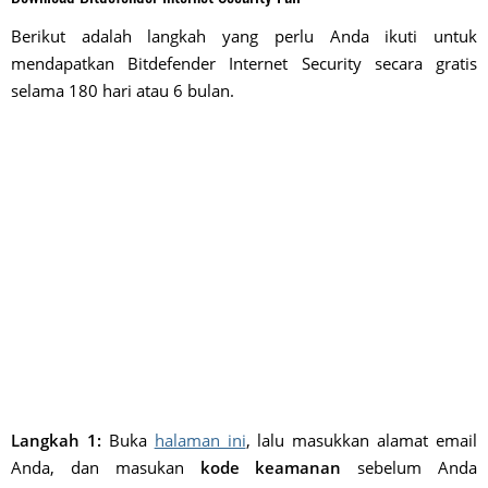
Berikut adalah langkah yang perlu Anda ikuti untuk
mendapatkan Bitdefender Internet Security secara gratis
selama 180 hari atau 6 bulan.
Langkah 1:
Buka
halaman ini
, lalu masukkan alamat email
Anda, dan masukan
kode keamanan
sebelum Anda