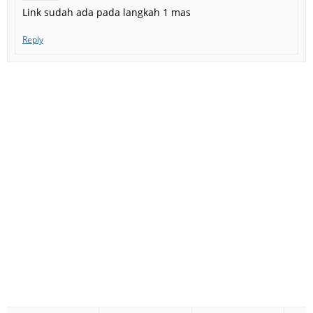
Link sudah ada pada langkah 1 mas
Reply