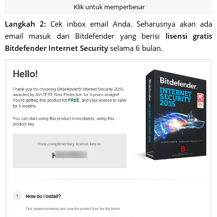
Klik untuk memperbesar
Langkah 2:
Cek inbox email Anda. Seharusnya akan ada
email masuk dari Bitdefender yang berisi
lisensi gratis
Bitdefender Internet Security
selama 6 bulan.