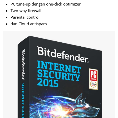
PC tune-up dengan one-click optimizer
Two-way firewall
Parental control
dan Cloud antispam