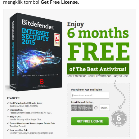
mengklik tombol
Get Free License
.