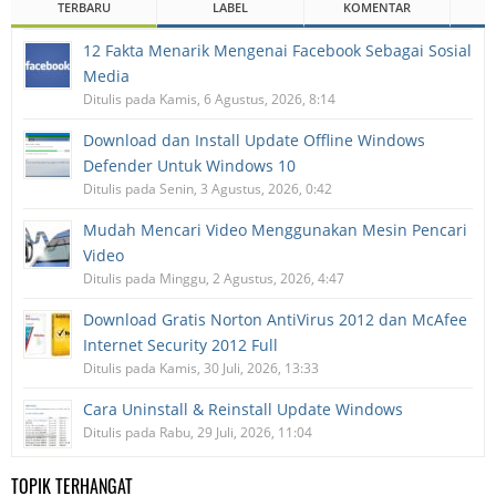
TERBARU
LABEL
KOMENTAR
12 Fakta Menarik Mengenai Facebook Sebagai Sosial
Media
Ditulis pada Kamis, 6 Agustus, 2026, 8:14
Download dan Install Update Offline Windows
Defender Untuk Windows 10
Ditulis pada Senin, 3 Agustus, 2026, 0:42
Mudah Mencari Video Menggunakan Mesin Pencari
Video
Ditulis pada Minggu, 2 Agustus, 2026, 4:47
Download Gratis Norton AntiVirus 2012 dan McAfee
Internet Security 2012 Full
Ditulis pada Kamis, 30 Juli, 2026, 13:33
Cara Uninstall & Reinstall Update Windows
Ditulis pada Rabu, 29 Juli, 2026, 11:04
TOPIK TERHANGAT