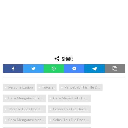
SHARE
Personalization
Tutorial
Penyebab This File Does Not Have A Program
Cara Mengatasi Error Di Windows 10 Yang Tidak Bisa Masuk Personalize
Cara Meperbaiki This File Does Not Have A Program Associated With In For Performing This Action
This File Does Not Have A Program Associated With It For Performing This Action
Pesan This File Does Not Have A Program Associated
Cara Mengatasi Masalah Windows Tidak Bekerja Saat Personalize
Solusi This File Does Have Program Assosiated With Performing This Action Pada