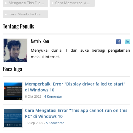
Mengatasi This File Does Have Program Associated With Performing This Action
Cara Memperbaiki Windows Untuk Microsoft
Cara Membuka File Diagcab
Tentang Penulis
Netrix Ken
Menyukai dunia IT dan suka berbagi pengalaman
melalui Internet.
Baca Juga
Memperbaiki Error "Display driver failed to start"
di Windows 10
6 Okt 2022 -
4 Komentar
Cara Mengatasi Error "This app cannot run on this
PC" di Windows 10
16 Sep 2025 -
5 Komentar