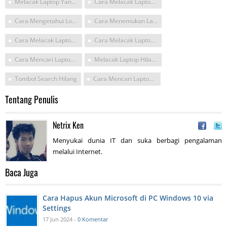
Melacak Laptop Yang Hilang Dengan Serial Number
Cara Melacak Laptop Hilang Dengan Serial Number
Cara Mengetahui Lokasi Laptop Yang Hilang
Cara Menemukan Laptop Yang Hilang Dengan Cara Melacak Melalui Aplikasi Yang Ada Di Laptop
Cara Melacak Laptop Yang Hilang
Cara Melacak Laptop Hilang
Cara Mencari Laptop Yang Dicuri
Melacak Laptop Hilang
Tombol Search Hilang
Cara Mencari Laptop Hilang
Tentang Penulis
Netrix Ken
Menyukai dunia IT dan suka berbagi pengalaman
melalui Internet.
Baca Juga
Cara Hapus Akun Microsoft di PC Windows 10 via
Settings
17 Jun 2024 -
0 Komentar