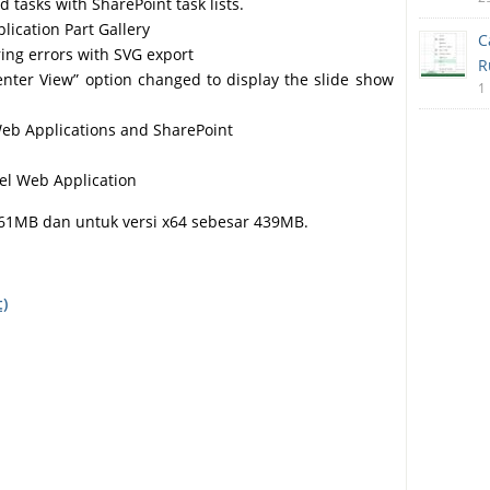
 tasks with SharePoint task lists.
lication Part Gallery
C
ing errors with SVG export
R
enter View” option changed to display the slide show
1
 Web Applications and SharePoint
cel Web Application
 361MB dan untuk versi x64 sebesar 439MB.
t)