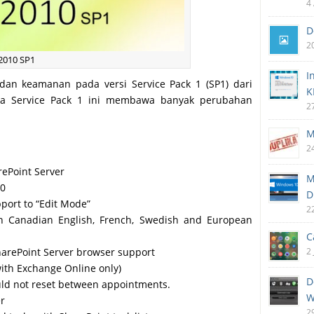
4
D
2
 2010 SP1
I
, dan keamanan pada versi Service Pack 1 (SP1) dari
K
pada Service Pack 1 ini membawa banyak perubahan
2
M
2
rePoint Server
M
10
D
port to “Edit Mode”
2
 in Canadian English, French, Swedish and European
C
2
harePoint Server browser support
ith Exchange Online only)
D
uld not reset between appointments.
W
er
2