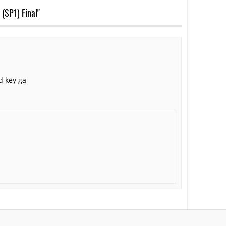
(SP1) Final"
d key ga