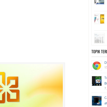
TOPIK TE
D
1
T
B
7
C
a