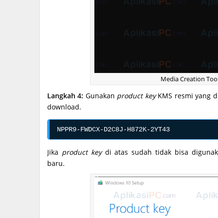
Media Creation To
Langkah 4:
Gunakan
product key
KMS resmi yang di
download.
NPPR9-FWDCX-D2C8J-H872K-2YT43
Jika
product key
di atas sudah tidak bisa diguna
baru.