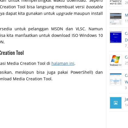
kan untuk mempersingkat waktu download. Seperti
2
 Creation Tool bisa langsung membuat versi
bootable
nya dapat kita gunakan untuk
upgrade
maupun install
M
1
 tersedia untuk pelanggan MSDN dan VLSC. Namun
C
bisa kita manfaatkan untuk download ISO Windows 10
D
DN.
7
reation Tool
C
asi Media Creation Tool di
halaman ini
.
2
kan, meskipun bisa juga pakai PowerShell) dan
C
nload Media Creation Tool.
W
3
J
1