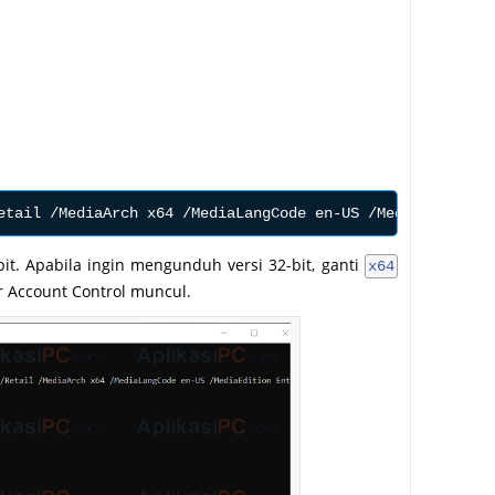
etail /MediaArch x64 /MediaLangCode en-US /MediaEdition 
t. Apabila ingin mengunduh versi 32-bit, ganti
x64
r Account Control muncul.