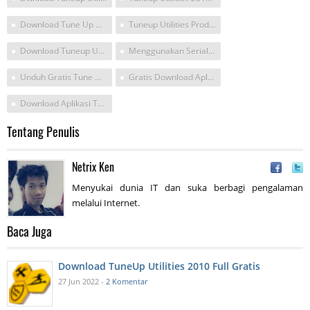
Download Tune Up Utility 2011
Tuneup Utilities Product
Download Tuneup Utilities Untuk Windows
Menggunakan Serial Nudi Tuneup Utilities
Unduh Gratis Tune Untilities Untuk
Gratis Download Aplikasi Utility
Download Aplikasi Tune Utility Untuk Laptop
Tentang Penulis
Netrix Ken
Menyukai dunia IT dan suka berbagi pengalaman
melalui Internet.
Baca Juga
Download TuneUp Utilities 2010 Full Gratis
27 Jun 2022 -
2 Komentar