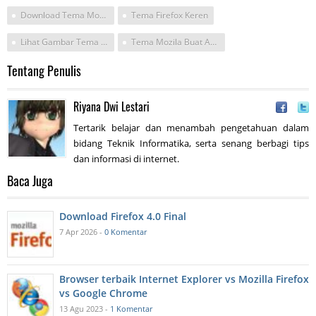
Download Tema Mozilla Firefox Gratis
Tema Firefox Keren
Lihat Gambar Tema Terbaik
Tema Mozila Buat Android
Tentang Penulis
Riyana Dwi Lestari
Tertarik belajar dan menambah pengetahuan dalam
bidang Teknik Informatika, serta senang berbagi tips
dan informasi di internet.
Baca Juga
Download Firefox 4.0 Final
7 Apr 2026 -
0 Komentar
Browser terbaik Internet Explorer vs Mozilla Firefox
vs Google Chrome
13 Agu 2023 -
1 Komentar