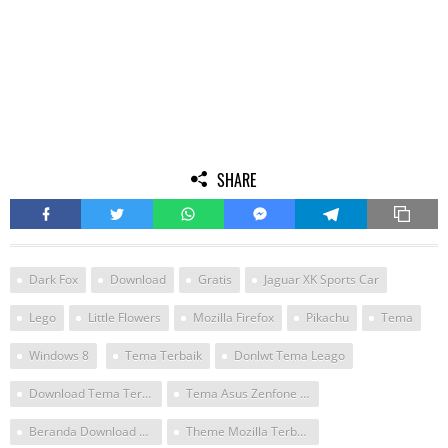
SHARE
Dark Fox
Download
Gratis
Jaguar XK Sports Car
Lego
Little Flowers
Mozilla Firefox
Pikachu
Tema
Windows 8
Tema Terbaik
Donlwt Tema Leago
Download Tema Terbaik
Tema Asus Zenfone Pikachu
Beranda Download Tema
Theme Mozilla Terbaik