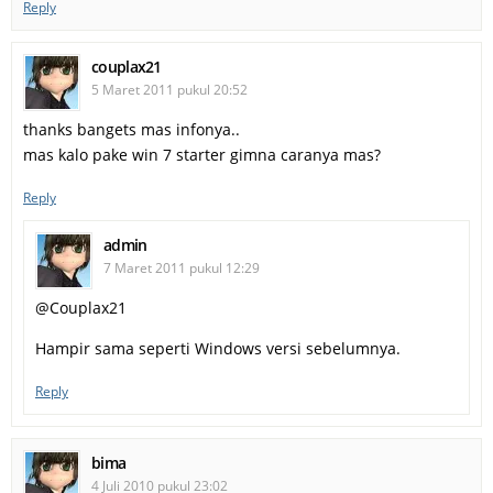
Reply
couplax21
5 Maret 2011 pukul 20:52
thanks bangets mas infonya..
mas kalo pake win 7 starter gimna caranya mas?
Reply
admin
7 Maret 2011 pukul 12:29
@Couplax21
Hampir sama seperti Windows versi sebelumnya.
Reply
bima
4 Juli 2010 pukul 23:02