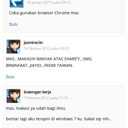
16 Januari 2017 pukul 09:12
Coba gunakan browser Chrome mas
Reply
jasmine.lin
14 Oktober 2012 pukul 09:57
MAS,..MAKASIH BANYAK ATAS SHARE’Y,..SMG
BRMNFAAT..JIAYIO…FROM TAIWAN.
Reply
lowongan kerja
7 Februari 2012 pukul 11:15
mas, makasi ya udah bagi ilmu.
bentar lagi aku terapin di windows 7 ku. bakal sip nih..