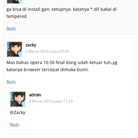
ga bisa di install gan, setupnya. katanya *.dll bakal di
tempered
Reply
zacky
3 Maret 2010 pukul 05:41
Mas bahas opera 10.50 final dong udah keluar tuh,,yg
katanya browser tercepat dimuka bumi.
Reply
admin
4 Maret 2010 pukul 11:39
@Zacky
Reply