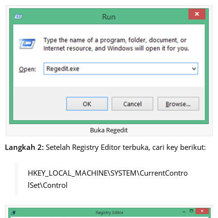
Buka Regedit
Langkah 2:
Setelah Registry Editor terbuka, cari key berikut:
HKEY_LOCAL_MACHINE\SYSTEM\CurrentContro
lSet\Control