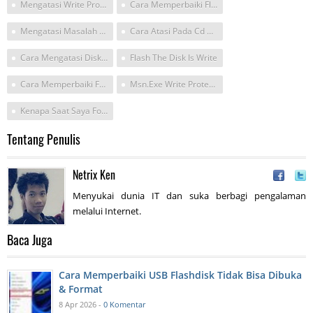
Mengatasi Write Protected Flash Drive
Cara Memperbaiki Flashdisk Write Protected Dengan Cmd
Mengatasi Masalah Write Protect
Cara Atasi Pada Cd The Disc Is Write Protected
Cara Mengatasi Disk Protect Melalui Cmd
Flash The Disk Is Write
Cara Memperbaiki Fd Yg Terpritext
Msn.exe Write Protect Error
Kenapa Saat Saya Format Flashdisk Saya Muncul Tulisan Disk Protec
Tentang Penulis
Netrix Ken
Menyukai dunia IT dan suka berbagi pengalaman
melalui Internet.
Baca Juga
Cara Memperbaiki USB Flashdisk Tidak Bisa Dibuka
& Format
8 Apr 2026 -
0 Komentar