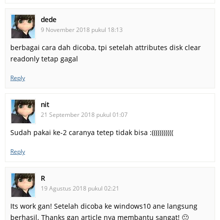
dede
9 November 2018 pukul 18:13
berbagai cara dah dicoba, tpi setelah attributes disk clear
readonly tetap gagal
Reply
nit
21 September 2018 pukul 01:07
Sudah pakai ke-2 caranya tetep tidak bisa :(((((((((((
Reply
R
19 Agustus 2018 pukul 02:21
Its work gan! Setelah dicoba ke windows10 ane langsung
berhasil. Thanks gan article nya membantu sangat! 🙂