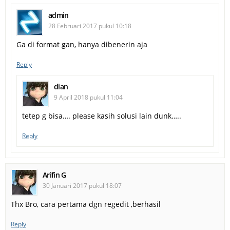
admin
28 Februari 2017 pukul 10:18
Ga di format gan, hanya dibenerin aja
Reply
dian
9 April 2018 pukul 11:04
tetep g bisa…. please kasih solusi lain dunk…..
Reply
Arifin G
30 Januari 2017 pukul 18:07
Thx Bro, cara pertama dgn regedit ,berhasil
Reply