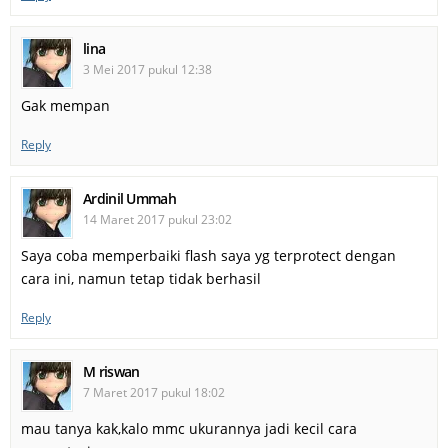
lina
3 Mei 2017 pukul 12:38
Gak mempan
Reply
Ardinil Ummah
14 Maret 2017 pukul 23:02
Saya coba memperbaiki flash saya yg terprotect dengan
cara ini, namun tetap tidak berhasil
Reply
M riswan
7 Maret 2017 pukul 18:02
mau tanya kak,kalo mmc ukurannya jadi kecil cara