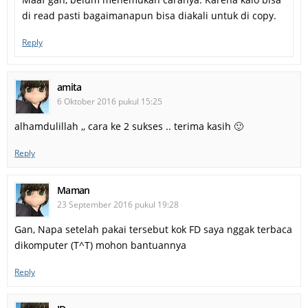
di read pasti bagaimanapun bisa diakali untuk di copy.
Reply
amita
6 Oktober 2016 pukul 15:25
alhamdulillah ,, cara ke 2 sukses .. terima kasih 🙂
Reply
Maman
23 September 2016 pukul 19:28
Gan, Napa setelah pakai tersebut kok FD saya nggak terbaca
dikomputer (T^T) mohon bantuannya
Reply