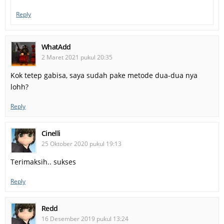
Reply
WhatAdd
2 Maret 2021 pukul 20:35
Kok tetep gabisa, saya sudah pake metode dua-dua nya
lohh?
Reply
Cinelli
25 Oktober 2020 pukul 19:13
Terimaksih.. sukses
Reply
Redd
16 Desember 2019 pukul 13:24