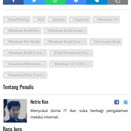
Install Ulang
ISO
Update
Upgrade
Windows 10
Windows Build Bits
Windows Build Downloads
Windows Bits Build
Windows Build Free Download
Descargar Buid
Windows Build Francais
Build Download Deutsch
Download Windows November
Windows 10 14352 Download
Download Dan Tutorial Windows 10 64 Bit
Tentang Penulis
Netrix Ken
Menyukai dunia IT dan suka berbagi pengalaman
melalui Internet.
Baca Juga