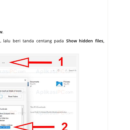
w
.
s
, lalu beri tanda centang pada
Show hidden files,