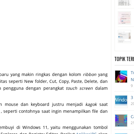
TOPIK TE
T
 baru yang makin ringkas dengan kolom
ribbon
yang
N
as seperti New folder, Cut, Copy, Paste, Delete, dan
9
an pengguna dengan perangkat
touch screen
dalam
3
2
akan mouse dan keyboard justru menjadi
kagok
saat
 seperti contohnya saat ingin menampilkan file dan
C
2
ersembuyi di Windows 11, yaitu menggunakan tombol