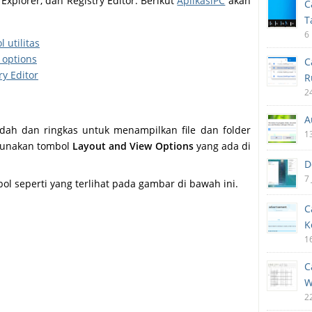
Explorer, dan Registry Editor. Berikut
AplikasiPC
akan
C
T
6
 utilitas
 options
C
ry Editor
R
2
A
dah dan ringkas untuk menampilkan file dan folder
1
ggunakan tombol
Layout and View Options
yang ada di
D
7
bol seperti yang terlihat pada gambar di bawah ini.
C
K
1
C
W
2