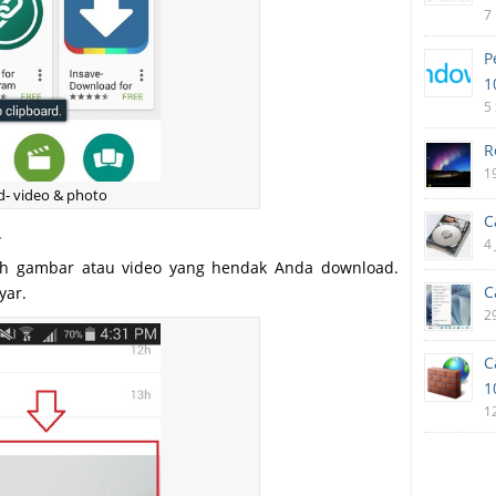
7
P
1
5
R
1
d- video & photo
C
.
4
lih gambar atau video yang hendak Anda download.
C
yar.
2
C
1
1