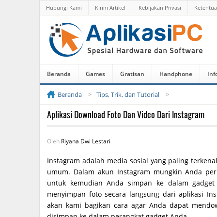
Hubungi Kami
Kirim Artikel
Kebijakan Privasi
Ketentu
Beranda
Games
Gratisan
Handphone
Inf
Beranda
Tips, Trik, dan Tutorial
Aplikasi Download Foto Dan Video Dari Instagram
Oleh
Riyana Dwi Lestari
Instagram adalah media sosial yang paling terkena
umum. Dalam akun Instagram mungkin Anda pern
untuk kemudian Anda simpan ke dalam gadget 
menyimpan foto secara langsung dari aplikasi In
akan kami bagikan cara agar Anda dapat mendo
disimpan ke dalam perangkat gadget Anda.