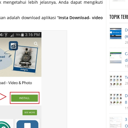
k mengetahui lebih jelasnya, Anda dapat mengikuti
TOPIK TE
an adalah download aplikasi “
Insta Download- video
D
(
2
C
d
1
T
2
D
8
1
3
O