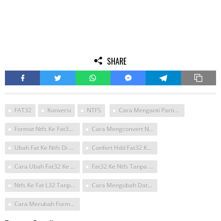
SHARE
FAT32
Konversi
NTFS
Cara Menganti Partisi Ntfs Ke Fat 32 Tanpa Menghapus Data
Format Ntfs Ke Fat32 Tanpa Kehilangan Data
Cara Mengconvert Ntfs Ke Fat32 Tanpa
Ubah Fat Ke Ntfs Di Flas Disk
Confert Hdd Fat32 Ke Ntfs Tanpa Hilang Data
Cara Ubah Fat32 Ke Ntfs Tanpa Format
Fat32 Ke Ntfs Tanpa Format Saat Instal Windows
Ntfs Ke Fat L32 Tanpa Menghapus Data
Cara Mengubah Data Menjadi Fat 32 Pc
Cara Merubah Format Fat32 Ke Ntfs Tanpa Kehilangan Data Menggunakan Software